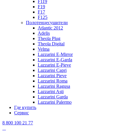
F119
F19
F17
F125
Полотенцесушители
Atlantic 2012
Adelis
Theola Plug
Theola Digital
Velma
Lazzarini E-Mirror
Lazzarini E-Garda
Lazzarini E-Pieve
Lazzarini Capri
Lazzarini Pieve
Lazzarini Roma
Lazzarini Ragusa
Lazzarini Asti
Lazzarini Garda
Lazzarini Palermo
Где купить
Сервис
8 800 100 21 77