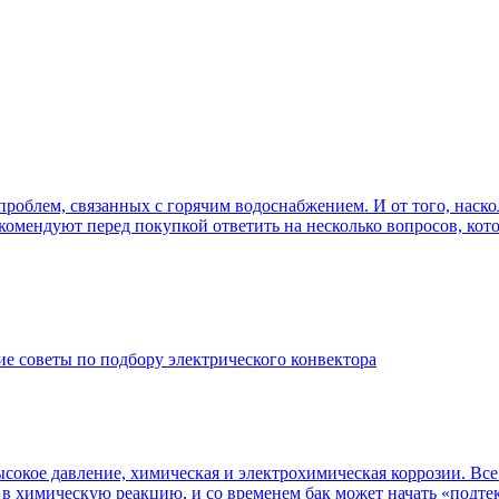
роблем, связанных с горячим водоснабжением. И от того, наско
омендуют перед покупкой ответить на несколько вопросов, кото
е советы по подбору электрического конвектора
сокое давление, химическая и электрохимическая коррозии. Все
 в химическую реакцию, и со временем бак может начать «подтек