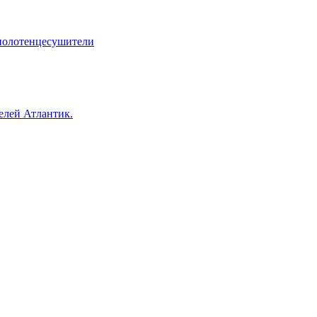
 полотенцесушители
елей Атлантик.