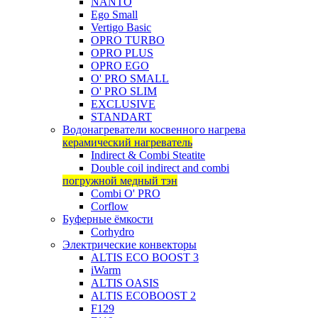
NANTO
Ego Small
Vertigo Basic
OPRO TURBO
OPRO PLUS
OPRO EGO
O' PRO SMALL
O' PRO SLIM
EXCLUSIVE
STANDART
Водонагреватели косвенного нагрева
керамический нагреватель
Indirect & Combi Steatite
Double coil indirect and combi
погружной медный тэн
Combi O' PRO
Corflow
Буферные ёмкости
Corhydro
Электрические конвекторы
ALTIS ECO BOOST 3
iWarm
ALTIS OASIS
ALTIS ECOBOOST 2
F129