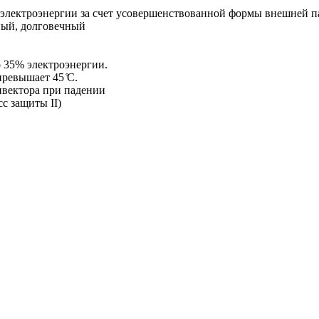
электроэнергии за счет усовершенствованной формы внешней п
ный, долговечный
 35% электроэнергии.
ревышает 45 ̊С.
нвектора при падении
с защиты II)