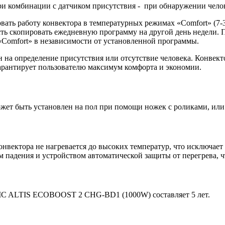
при комбинации с датчиком присутствия - при обнаружении чело
работу конвектора в температурных режимах «Comfort» (7-30 
сть скопировать ежедневную программу на другой день недели.
«Comfort» в независимости от установленной программы.
определение присутствия или отсутствие человека. Конвектор
арантирует пользователю максимум комфорта и экономии.
 быть установлен на пол при помощи ножек с роликами, или 
онвектора не нагревается до высоких температур, что исключае
 падения и устройством автоматической защиты от перегрева, ч
TIC ALTIS ECOBOOST 2 CHG-BD1 (1000W) составляет 5 лет.