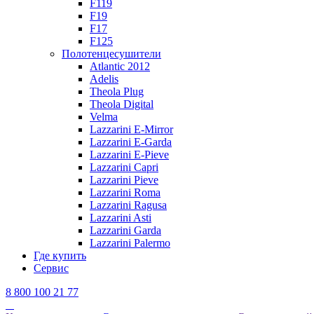
F119
F19
F17
F125
Полотенцесушители
Atlantic 2012
Adelis
Theola Plug
Theola Digital
Velma
Lazzarini E-Mirror
Lazzarini E-Garda
Lazzarini E-Pieve
Lazzarini Capri
Lazzarini Pieve
Lazzarini Roma
Lazzarini Ragusa
Lazzarini Asti
Lazzarini Garda
Lazzarini Palermo
Где купить
Сервис
8 800 100 21 77