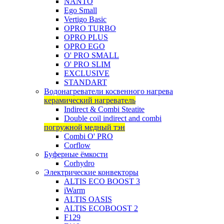
NANTO
Ego Small
Vertigo Basic
OPRO TURBO
OPRO PLUS
OPRO EGO
O' PRO SMALL
O' PRO SLIM
EXCLUSIVE
STANDART
Водонагреватели косвенного нагрева
керамический нагреватель
Indirect & Combi Steatite
Double coil indirect and combi
погружной медный тэн
Combi O' PRO
Corflow
Буферные ёмкости
Corhydro
Электрические конвекторы
ALTIS ECO BOOST 3
iWarm
ALTIS OASIS
ALTIS ECOBOOST 2
F129