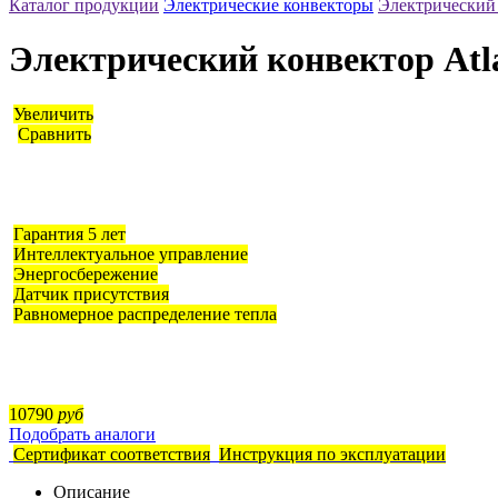
Каталог продукции
Электрические конвекторы
Электрический 
Электрический конвектор Atl
Увеличить
Сравнить
Гарантия 5 лет
Интеллектуальное управление
Энергоcбережение
Датчик присутствия
Равномерное распределение тепла
10790
руб
Подобрать аналоги
Сертификат соответствия
Инструкция по эксплуатации
Описание