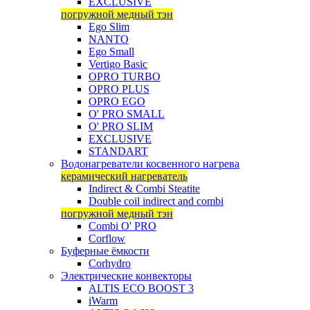
EXCLUSIVE
погружной медный тэн
Ego Slim
NANTO
Ego Small
Vertigo Basic
OPRO TURBO
OPRO PLUS
OPRO EGO
O' PRO SMALL
O' PRO SLIM
EXCLUSIVE
STANDART
Водонагреватели косвенного нагрева
керамический нагреватель
Indirect & Combi Steatite
Double coil indirect and combi
погружной медный тэн
Combi O' PRO
Corflow
Буферные ёмкости
Corhydro
Электрические конвекторы
ALTIS ECO BOOST 3
iWarm