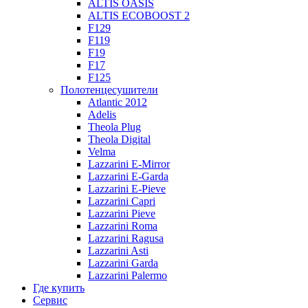
ALTIS OASIS
ALTIS ECOBOOST 2
F129
F119
F19
F17
F125
Полотенцесушители
Atlantic 2012
Adelis
Theola Plug
Theola Digital
Velma
Lazzarini E-Mirror
Lazzarini E-Garda
Lazzarini E-Pieve
Lazzarini Capri
Lazzarini Pieve
Lazzarini Roma
Lazzarini Ragusa
Lazzarini Asti
Lazzarini Garda
Lazzarini Palermo
Где купить
Сервис